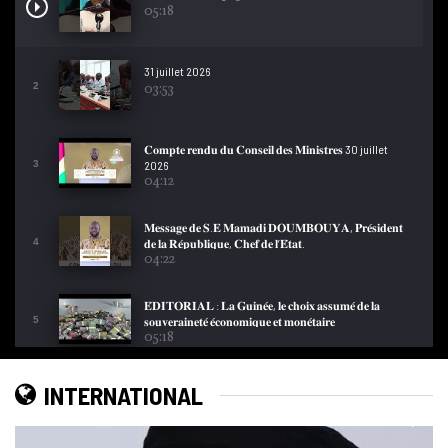
05:18
31 juillet 2026
03:53
2
𝐂𝐨𝐦𝐩𝐭𝐞 𝐫𝐞𝐧𝐝𝐮 𝐝𝐮 𝐂𝐨𝐧𝐬𝐞𝐢𝐥 𝐝𝐞𝐬 𝐌𝐢𝐧𝐢𝐬𝐭𝐫𝐞𝐬 30 juillet
3
2026
04:12
𝐌𝐞𝐬𝐬𝐚𝐠𝐞 𝐝𝐞 𝐒.𝐄 𝐌𝐚𝐦𝐚𝐝𝐢 𝐃𝐎𝐔𝐌𝐁𝐎𝐔𝐘𝐀, 𝐏𝐫𝐞́𝐬𝐢𝐝𝐞𝐧𝐭
4
𝐝𝐞 𝐥𝐚 𝐑𝐞́𝐩𝐮𝐛𝐥𝐢𝐪𝐮𝐞, 𝐂𝐡𝐞𝐟 𝐝𝐞 𝐥’𝐄́𝐭𝐚𝐭.
04:22
𝐄́𝐃𝐈𝐓𝐎𝐑𝐈𝐀𝐋 : 𝐋𝐚 𝐆𝐮𝐢𝐧𝐞́𝐞, 𝐥𝐞 𝐜𝐡𝐨𝐢𝐱 𝐚𝐬𝐬𝐮𝐦𝐞́ 𝐝𝐞 𝐥𝐚
5
𝐬𝐨𝐮𝐯𝐞𝐫𝐚𝐢𝐧𝐞𝐭𝐞́ 𝐞́𝐜𝐨𝐧𝐨𝐦𝐢𝐪𝐮𝐞 𝐞𝐭 𝐦𝐨𝐧𝐞́𝐭𝐚𝐢𝐫𝐞
05:18
𝐄́𝐃𝐈𝐓𝐎 𝐂𝐓𝐆 : 𝐪𝐮𝐚𝐭𝐫𝐞 𝐚𝐧𝐬 𝐪𝐮𝐢 𝐨𝐧𝐭 𝐜𝐡𝐚𝐧𝐠𝐞́ 𝐥𝐞 𝐝𝐞𝐬𝐭𝐢𝐧 𝐝𝐞
INTERNATIONAL
6
𝐒𝐢𝐦𝐚𝐧𝐝𝐨𝐮 𝐞𝐭 𝐜𝐞𝐥𝐮𝐢 𝐝𝐞 𝐥𝐚 𝐆𝐮𝐢𝐧𝐞́𝐞
12:07