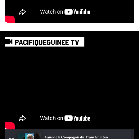
PACIFIQUEGUINEE TV
4 𝐚𝐧𝐬 𝐝𝐞 𝐥𝐚 𝐂𝐨𝐦𝐩𝐚𝐠𝐧𝐢𝐞 𝐝𝐮 𝐓𝐫𝐚𝐧𝐬𝐆𝐮𝐢𝐧𝐞́𝐞𝐧