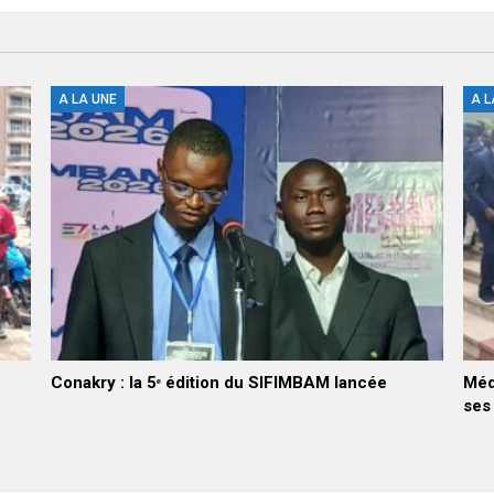
A LA UNE
A L
Conakry : la 5ᵉ édition du SIFIMBAM lancée
Méd
ses