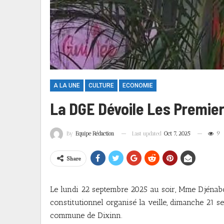
A LA UNE
CULTURE
ECONOMIE
La DGE Dévoile Les Premiers
Last updated
Oct 7, 2025
9
By
Equipe Rédaction
Share
Le lundi 22 septembre 2025 au soir, Mme Djénabou
constitutionnel organisé la veille, dimanche 21 s
commune de Dixinn.