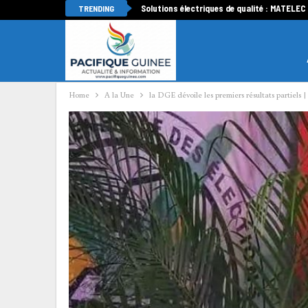
Solutions électriques de qualité : MATELEC
TRENDING
Home
A la Une
la DGE dévoile les premiers résultats partiels |