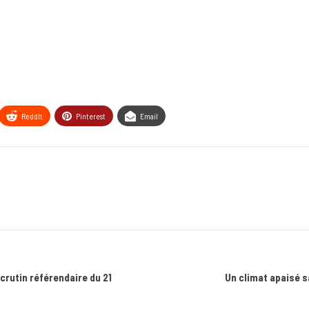
ReddIt
Pinterest
Email
crutin référendaire du 21
Un climat apaisé 