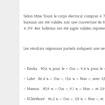
Selon Mme Touré, le corps électoral comptait 6 7
bureaux ont été validés, soit une couverture de 8
4 319 466 bulletins ont été jugés valides, représ
Les résultats régionaux partiels indiquent une ne
– Kindia : 90,6 % pour le « Oui », 9,4 % pour le
– Labé : 86,4 % « Oui », 13,6 % « Non », avec 3,8
– Mamou : 90,9 % « Oui », 9,1 % « Non », et 2,9 
– N’Zérékoré : 96,2 % « Oui », 3,8 % « Non », et 1