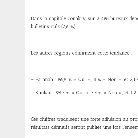
Dans la capitale Conakry, sur 2 498 bureaux dépou
bulletins nuls (7,6 %).
Les autres régions confirment cette tendance :
– Faranah : 96,9 % « Oui », 4 % « Non », et 2,1 
– Kankan : 96,5 % « Oui », 3,5 % « Non », et 1,2 
Ces chiffres traduisent une forte adhésion au pro
résultats définitifs seront publiés une fois l’ense