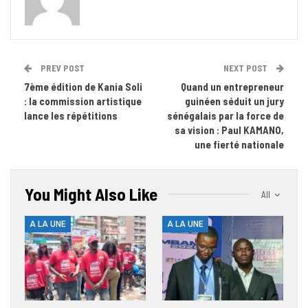
PREV POST
NEXT POST
7ème édition de Kania Soli
Quand un entrepreneur
: la commission artistique
guinéen séduit un jury
lance les répétitions
sénégalais par la force de
sa vision : Paul KAMANO,
une fierté nationale
You Might Also Like
All
A LA UNE
A LA UNE