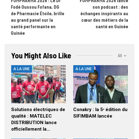
FOMPHARMA 2026 : Le Dr
FOMPHARMA 2026 lance
Fodé Oussou Fofana, DG
son podcast : des
de Pharmacie Étoile, brille
échanges inspirants au
au grand panel sur la
cœur des métiers de la
santé performante en
santé en Guinée
Guinée
You Might Also Like
All
A LA UNE
A LA UNE
Solutions électriques de
Conakry : la 5ᵉ édition du
qualité : MATELEC
SIFIMBAM lancée
DISTRIBUTION lance
officiellement la…