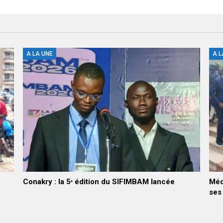
A LA UNE
A L
Conakry : la 5ᵉ édition du SIFIMBAM lancée
Méd
ses