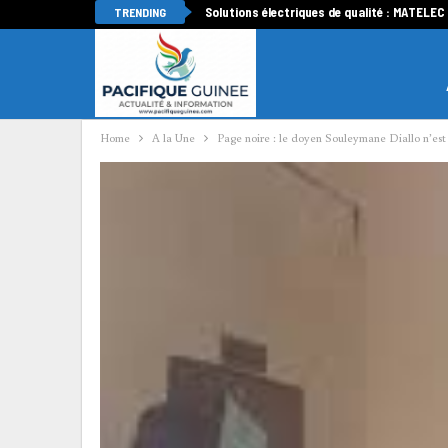
Solutions électriques de qualité : MATELEC
TRENDING
Home
A la Une
Page noire : le doyen Souleymane Diallo n’est 