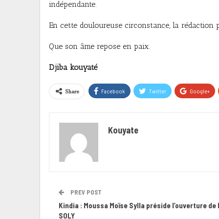
indépendante.
En cette douloureuse circonstance, la rédaction p
Que son âme repose en paix.
Djiba kouyaté
Share
Facebook
Twitter
Google+
Kouyate
PREV POST
Kindia : Moussa Moïse Sylla préside l’ouverture de l
SOLY