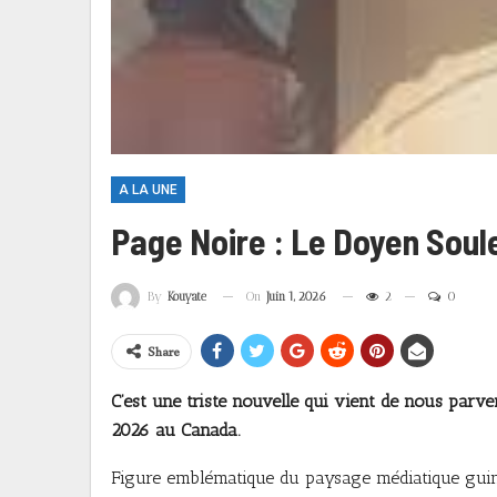
A LA UNE
Page Noire : Le Doyen Soul
On
Juin 1, 2026
2
0
By
Kouyate
Share
C’est une triste nouvelle qui vient de nous parv
2026 au Canada.
Figure emblématique du paysage médiatique guiné