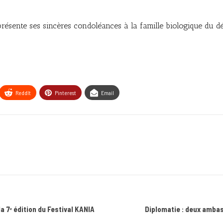
résente ses sincères condoléances à la famille biologique du dé
ReddIt
Pinterest
Email
a 7ᵉ édition du Festival KANIA
Diplomatie : deux amb